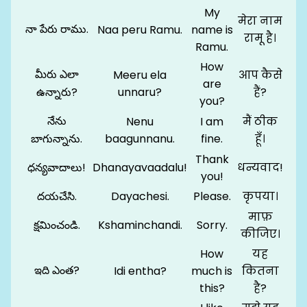
My
मेरा नाम
నా పేరు రాము.
Naa peru Ramu.
name is
रामू है।
Ramu.
How
మీరు ఎలా
Meeru ela
आप कैसे
are
ఉన్నారు?
unnaru?
हैं?
you?
నేను
Nenu
I am
मैं ठीक
బాగున్నాను.
baagunnanu.
fine.
हूँ।
Thank
ధన్యవాదాలు!
Dhanayavaadalu!
धन्यवाद!
you!
దయచేసి.
Dayachesi.
Please.
कृपया।
माफ़
క్షమించండి.
Kshaminchandi.
Sorry.
कीजिए।
How
यह
ఇది ఎంత?
Idi entha?
much is
कितना
this?
है?