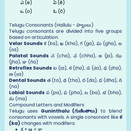
ఎ (e)
ఏ (ē)
ఒ (o)
ఓ (ō)
Telugu Consonants (Hallulu - హల్లులు)
Telugu consonants are divided into five groups
based on articulation.
Velar Sounds
క (ka), ఖ (kha), గ (ga), ఘ (gha), ఙ
(ṅa)
Palatal Sounds
చ (cha), ఛ (chha), జ (ja), ఝ
(jha), ఞ (ña)
Retroflex Sounds
ట (ṭa), ఠ (ṭha), డ (ḍa), ఢ (ḍha),
ణ (ṇa)
Dental Sounds
త (ta), థ (tha), ద (da), ధ (dha), న
(na)
Labial Sounds
ప (pa), ఫ (pha), బ (ba), భ (bha),
మ (ma)
Compound Letters and Modifiers
Telugu uses
Guninthalu (గుణింతాలు)
to blend
consonants with vowels. A single consonant like
క
(ka)
changes with modifiers:
క + ఆ = కా