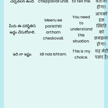
చెప్పవలసి ఉంది.
cheppavali undi.
to tell me.
बताना
होगा।
आपको
You need
Meeru ee
इस
to
మీరు ఈ పరిస్థితిని
paristhiti
स्थिति
understand
అర్థం చేసుకోవాలి.
artham
को
this
cheskovali.
समझन
situation.
होगा।
This is my
यह मेरी
ఇది నా ఇష్టం.
Idi naa ishtam.
choice.
पसंद है।