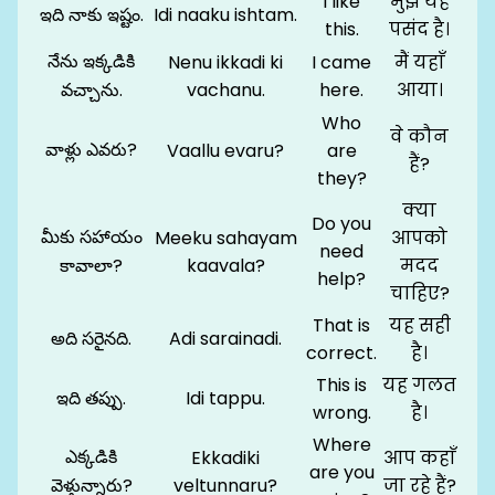
I like
मुझे यह
ఇది నాకు ఇష్టం.
Idi naaku ishtam.
this.
पसंद है।
నేను ఇక్కడికి
Nenu ikkadi ki
I came
मैं यहाँ
వచ్చాను.
vachanu.
here.
आया।
Who
वे कौन
వాళ్లు ఎవరు?
Vaallu evaru?
are
हैं?
they?
क्या
Do you
మీకు సహాయం
Meeku sahayam
आपको
need
కావాలా?
kaavala?
मदद
help?
चाहिए?
That is
यह सही
అది సరైనది.
Adi sarainadi.
correct.
है।
This is
यह गलत
ఇది తప్పు.
Idi tappu.
wrong.
है।
Where
ఎక్కడికి
Ekkadiki
आप कहाँ
are you
వెళ్తున్నారు?
veltunnaru?
जा रहे हैं?