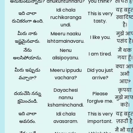
అనుకుంటున్నారు?
anukuntunnaru?
you think?
सोचते हैं
Idi chala
यह बहु
ఇది చాలా
This is very
ruchikaranga
स्वादिष्
రుచికరంగా ఉంది.
tasty.
undi.
है।
మీరు నాకు
Meeru naaku
मुझे आ
I like you.
ఇష్టమైనవారు.
ishtamainavaru.
पसंद हैं।
నేను
Nenu
मैं थक
I am tired.
అలసిపోయాను.
alisipoyanu.
गया हूँ।
क्या आ
మీరు ఇప్పుడు
Meeru ippudu
Did you just
अभी
వచ్చారా?
vachara?
arrive?
आए?
Dayachesi
कृपया
దయచేసి నన్ను
Please
nannu
मुझे मा
క్షమించండి.
forgive me.
kshaminchandi.
करें।
ఇది చాలా
Idi chala
This is very
यह बहु
అవసరం.
avasaram.
important.
ज़रूरी है
मैं भी यह