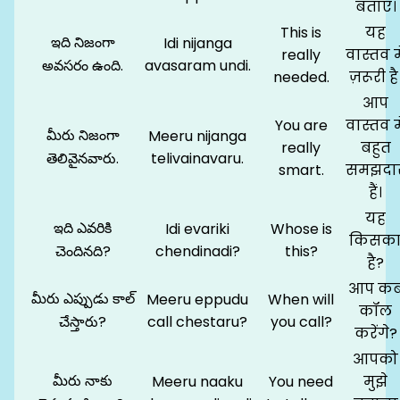
बताएं।
This is
यह
ఇది నిజంగా
Idi nijanga
really
वास्तव मे
అవసరం ఉంది.
avasaram undi.
needed.
ज़रूरी है
आप
You are
वास्तव मे
మీరు నిజంగా
Meeru nijanga
really
बहुत
తెలివైనవారు.
telivainavaru.
smart.
समझदा
हैं।
यह
ఇది ఎవరికి
Idi evariki
Whose is
किसक
చెందినది?
chendinadi?
this?
है?
आप क
మీరు ఎప్పుడు కాల్
Meeru eppudu
When will
कॉल
చేస్తారు?
call chestaru?
you call?
करेंगे?
आपको
మీరు నాకు
Meeru naaku
You need
मुझे