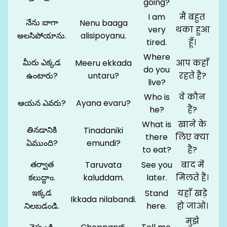
going?
I am
मैं बहुत
నేను బాగా
Nenu baaga
very
थका हुआ
అలసిపోయాను.
alisipoyanu.
tired.
हूँ।
Where
మీరు ఎక్కడ
Meeru ekkada
आप कहाँ
do you
ఉంటారు?
untaru?
रहते हैं?
live?
Who is
वे कौन
ఆయన ఎవరు?
Ayana evaru?
he?
हैं?
What is
खाने के
తినడానికి
Tinadaniki
there
लिए क्या
ఏముంది?
emundi?
to eat?
है?
తర్వాత
Taruvata
See you
बाद में
కలుద్దాం.
kaluddam.
later.
मिलते हैं।
ఇక్కడ
Stand
यहाँ खड़े
Ikkada nilabandi.
నిలబడండి.
here.
हो जाओ।
मुझे