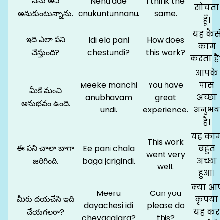
నేను అదే
Nenu ade
I think the
सोचता
అనుకుంటున్నాను.
anukuntunnanu.
same.
हूँ।
यह कैस
ఇది ఎలా పని
Idi ela pani
How does
काम
చేస్తుంది?
chestundi?
this work?
करता है
आपके
Meeke manchi
You have
पास
మీకే మంచి
anubhavam
great
अच्छा
అనుభవం ఉంది.
undi.
experience.
अनुभव
है।
यह का
This work
ఈ పని చాలా బాగా
Ee pani chala
बहुत
went very
జరిగింది.
baga jarigindi.
अच्छा
well.
हुआ।
क्या आ
Meeru
Can you
మీరు దయచేసి ఇది
कृपया
dayachesi idi
please do
చేయగలరా?
यह कर
cheyagalara?
this?