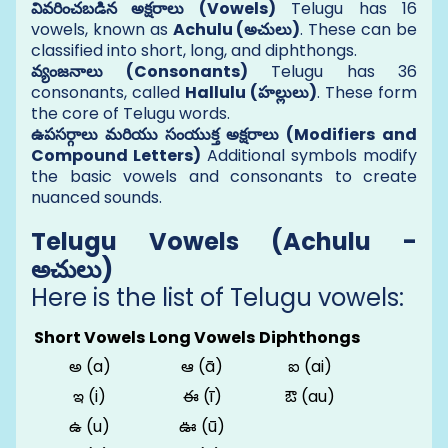
వివరించబడిన అక్షరాలు (Vowels)
Telugu has 16
vowels, known as
Achulu (అచులు)
. These can be
classified into short, long, and diphthongs.
వ్యంజనాలు (Consonants)
Telugu has 36
consonants, called
Hallulu (హల్లులు)
. These form
the core of Telugu words.
ఉపసర్గాలు మరియు సంయుక్త అక్షరాలు (Modifiers and
Compound Letters)
Additional symbols modify
the basic vowels and consonants to create
nuanced sounds.
Telugu Vowels (Achulu -
అచులు)
Here is the list of Telugu vowels:
Short Vowels
Long Vowels
Diphthongs
అ (a)
ఆ (ā)
ఐ (ai)
ఇ (i)
ఈ (ī)
ఔ (au)
ఉ (u)
ఊ (ū)