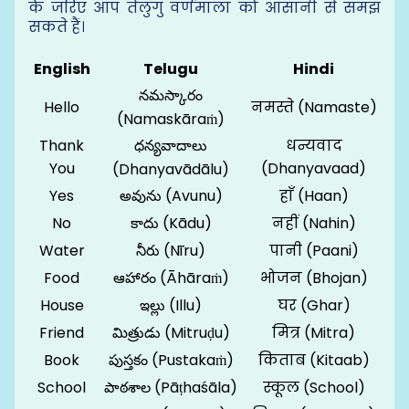
के जरिए आप तेलुगु वर्णमाला को आसानी से समझ
सकते हैं।
English
Telugu
Hindi
నమస్కారం
Hello
नमस्ते (Namaste)
(Namaskāraṁ)
Thank
ధన్యవాదాలు
धन्यवाद
You
(Dhanyavaad)
(Dhanyavādālu)
Yes
అవును (Avunu)
हाँ (Haan)
No
కాదు (Kādu)
नहीं (Nahin)
Water
నీరు (Nīru)
पानी (Paani)
Food
ఆహారం (Āhāraṁ)
भोजन (Bhojan)
House
ఇల్లు (Illu)
घर (Ghar)
Friend
మిత్రుడు (Mitruḍu)
मित्र (Mitra)
Book
పుస్తకం (Pustakaṁ)
किताब (Kitaab)
School
పాఠశాల (Pāṭhaśāla)
स्कूल (School)