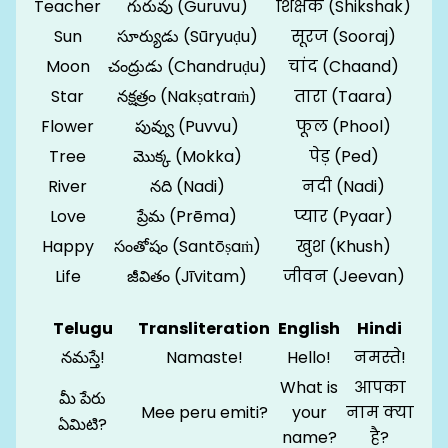
Teacher
గురువు (Guruvu)
शिक्षक (Shikshak)
Sun
సూర్యుడు (Sūryuḍu)
सूरज (Sooraj)
Moon
చంద్రుడు (Chandruḍu)
चांद (Chaand)
Star
నక్షత్రం (Nakṣatraṁ)
तारा (Taara)
Flower
పువ్వు (Puvvu)
फूल (Phool)
Tree
మొక్క (Mokka)
पेड़ (Ped)
River
నది (Nadi)
नदी (Nadi)
Love
ప్రేమ (Prēma)
प्यार (Pyaar)
Happy
సంతోషం (Santōṣaṁ)
खुश (Khush)
Life
జీవితం (Jīvitam)
जीवन (Jeevan)
Telugu
Transliteration
English
Hindi
నమస్తే!
Namaste!
Hello!
नमस्ते!
What is
आपका
మీ పేరు
Mee peru emiti?
your
नाम क्या
ఏమిటి?
name?
है?