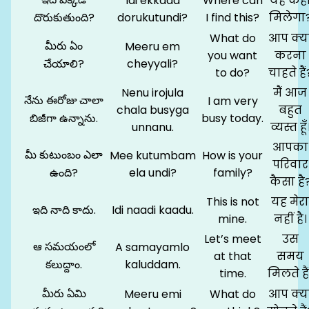
Idi ekkada
Where can
यह कहा
దొరుకుతుంది?
dorukutundi?
I find this?
मिलेगा
What do
आप क्य
మీరు ఏం
Meeru em
you want
करना
చేయాలి?
cheyyali?
to do?
चाहते हैं
Nenu irojula
मैं आज
నేను ఈరోజు చాలా
I am very
chala busyga
बहुत
బిజీగా ఉన్నాను.
busy today.
unnanu.
व्यस्त हूँ
आपका
మీ కుటుంబం ఎలా
Mee kutumbam
How is your
परिवार
ఉంది?
ela undi?
family?
कैसा है
This is not
यह मेरा
ఇది నాది కాదు.
Idi naadi kaadu.
mine.
नहीं है।
Let’s meet
उस
ఆ సమయంలో
A samayamlo
at that
समय
కలుద్దాం.
kaluddam.
time.
मिलते हैं
మీరు ఏమి
Meeru emi
What do
आप क्य