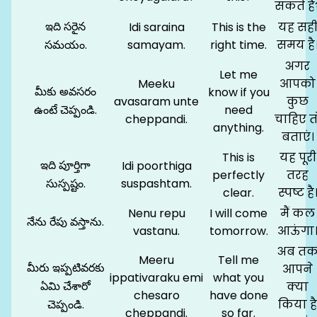
सकते हैं
ఇది సరైన
Idi saraina
This is the
यह सह
సమయం.
samayam.
right time.
समय है
अगर
Let me
Meeku
आपको
మీకు అవసరం
know if you
avasaram unte
कुछ
ఉంటే చెప్పండి.
need
cheppandi.
चाहिए त
anything.
बताएं।
This is
यह पूरी
ఇది పూర్తిగా
Idi poorthiga
perfectly
तरह
సుస్పష్టం.
suspashtam.
clear.
स्पष्ट है
Nenu repu
I will come
मैं कल
నేను రేపు వస్తాను.
vastanu.
tomorrow.
आऊंगा
अब त
Meeru
Tell me
మీరు ఇప్పటివరకు
आपने
ippativaraku emi
what you
ఏమి చేశారో
क्या
chesaro
have done
చెప్పండి.
किया है
cheppandi.
so far.