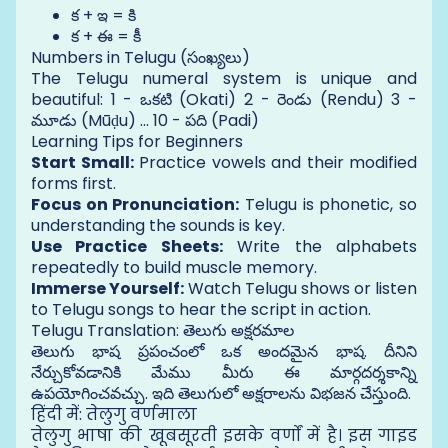
క + ఇ = కి
క + ఈ = కీ
Numbers in Telugu (సంఖ్యలు)
The Telugu numeral system is unique and
beautiful: 1 - ఒకటి (Okati) 2 - రెండు (Rendu) 3 -
మూడు (Mūḍu) ... 10 - పది (Padi)
Learning Tips for Beginners
Start Small:
Practice vowels and their modified
forms first.
Focus on Pronunciation:
Telugu is phonetic, so
understanding the sounds is key.
Use Practice Sheets:
Write the alphabets
repeatedly to build muscle memory.
Immerse Yourself:
Watch Telugu shows or listen
to Telugu songs to hear the script in action.
Telugu Translation: తెలుగు అక్షరమాల
తెలుగు భాష ప్రపంచంలో ఒక అందమైన భాష. దీనిని
నేర్చుకోవడానికి మేము మీరు ఈ మార్గదర్శకాన్ని
ఉపయోగించవచ్చు. ఇది తెలుగులో అక్షరాలను విభజన చేస్తుంది.
हिंदी में: तेलुगु वर्णमाला
तेलुगु भाषा की खूबसूरती इसके वर्णों में है। इस गाइड