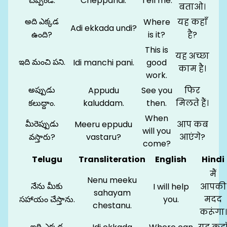
చెప్పండి.
Cheppandi.
Tell me.
बताओ।
అది ఎక్కడ
Where
यह कहाँ
Adi ekkada undi?
ఉంది?
is it?
है?
This is
यह अच्छा
ఇది మంచి పని.
Idi manchi pani.
good
काम है।
work.
అప్పుడు
Appudu
See you
फिर
కలుద్దాం.
kaluddam.
then.
मिलते हैं।
When
మీరెప్పుడు
Meeru eppudu
आप कब
will you
వస్తారు?
vastaru?
आएंगे?
come?
Telugu
Transliteration
English
Hindi
मैं
Nenu meeku
నేను మీకు
I will help
आपकी
sahayam
సహాయం చేస్తాను.
you.
मदद
chestanu.
करूंगा।
ఇది ఎక్కడ