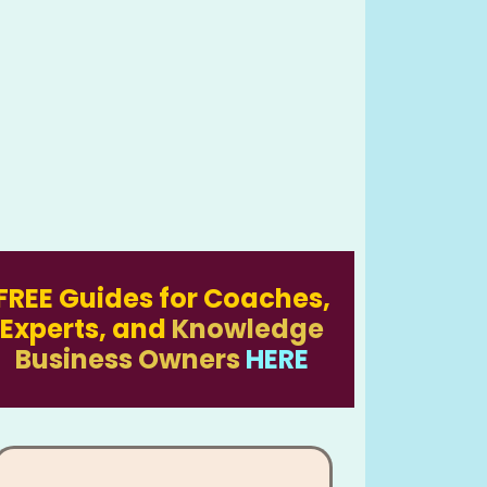
FREE Guides for Coaches,
Experts, and
Knowledge
Business Owners
HERE