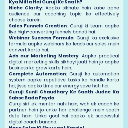
Kya Milta Hai Guruji Ke Saath?
Niche Clarity
: Aapko sikhate hain kaise apne
audience aur coaching topic ko effectively
choose karein.
Sales Funnels Creation
: Guruji ki team aapke
liye high-converting funnels banati hai.
Webinar Success Formula
: Guruji ka exclusive
formula aapke webinars ko leads aur sales mein
convert karta hai.
Ads aur Marketing Mastery
: Aapko practical
digital marketing skills sikhayi jaati hain jo aapke
business ko grow karte hain.
Complete Automation
: Guruji ka automation
system aapke repetitive tasks ko handle karta
hai, jisse aapko time aur energy save hoti hai.
Guruji Sunil Chaudhary Ke Saath Judne Ka
Sabse Bada Fayda
Guruji sirf ek mentor nahi hain; woh ek coach ke
partner hain jo unke har challenge mein saath
dete hain. Unka goal hai aapko ek successful
digital coach banana.
Naye Safar Ki Shuruaat Karein!