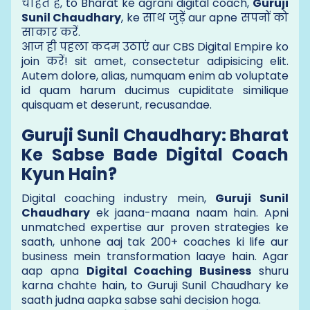
चाहते हैं, to Bharat ke agrani digital coach,
Guruji
Sunil Chaudhary
, ke साथ जुड़ें aur apne सपनों को
साकार करें.
आज ही पहला कदम उठाएं aur CBS Digital Empire ko
join करें! sit amet, consectetur adipisicing elit.
Autem dolore, alias, numquam enim ab voluptate
id quam harum ducimus cupiditate similique
quisquam et deserunt, recusandae.
Guruji Sunil Chaudhary: Bharat
Ke Sabse Bade Digital Coach
Kyun Hain?
Digital coaching industry mein,
Guruji Sunil
Chaudhary
ek jaana-maana naam hain. Apni
unmatched expertise aur proven strategies ke
saath, unhone aaj tak 200+ coaches ki life aur
business mein transformation laaye hain. Agar
aap apna
Digital Coaching Business
shuru
karna chahte hain, to Guruji Sunil Chaudhary ke
saath judna aapka sabse sahi decision hoga.