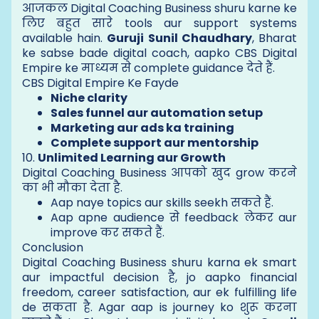
आजकल Digital Coaching Business shuru karne ke
लिए बहुत सारे tools aur support systems
available hain.
Guruji Sunil Chaudhary
, Bharat
ke sabse bade digital coach, aapko CBS Digital
Empire ke माध्यम से complete guidance देते हैं.
CBS Digital Empire Ke Fayde
Niche clarity
Sales funnel aur automation setup
Marketing aur ads ka training
Complete support aur mentorship
10.
Unlimited Learning aur Growth
Digital Coaching Business आपको खुद grow करने
का भी मौका देता है.
Aap naye topics aur skills seekh सकते हैं.
Aap apne audience से feedback लेकर aur
improve कर सकते हैं.
Conclusion
Digital Coaching Business shuru karna ek smart
aur impactful decision है, jo aapko financial
freedom, career satisfaction, aur ek fulfilling life
de सकता है. Agar aap is journey ko शुरू करना