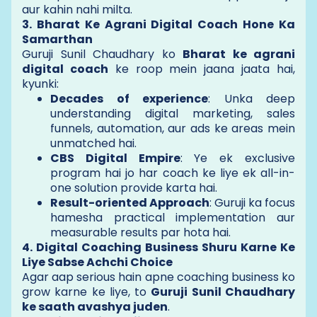
aur kahin nahi milta.
3. Bharat Ke Agrani Digital Coach Hone Ka
Samarthan
Guruji Sunil Chaudhary ko
Bharat ke agrani
digital coach
ke roop mein jaana jaata hai,
kyunki:
Decades of experience
: Unka deep
understanding digital marketing, sales
funnels, automation, aur ads ke areas mein
unmatched hai.
CBS Digital Empire
: Ye ek exclusive
program hai jo har coach ke liye ek all-in-
one solution provide karta hai.
Result-oriented Approach
: Guruji ka focus
hamesha practical implementation aur
measurable results par hota hai.
4. Digital Coaching Business Shuru Karne Ke
Liye Sabse Achchi Choice
Agar aap serious hain apne coaching business ko
grow karne ke liye, to
Guruji Sunil Chaudhary
ke saath avashya juden
.