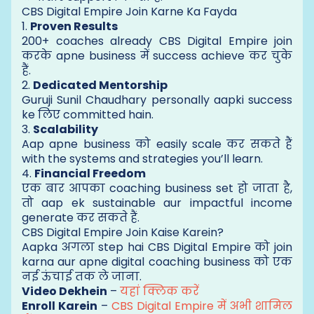
CBS Digital Empire Join Karne Ka Fayda
1.
Proven Results
200+ coaches already CBS Digital Empire join
करके apne business में success achieve कर चुके
हैं.
2.
Dedicated Mentorship
Guruji Sunil Chaudhary personally aapki success
ke लिए committed hain.
3.
Scalability
Aap apne business को easily scale कर सकते हैं
with the systems and strategies you’ll learn.
4.
Financial Freedom
एक बार आपका coaching business set हो जाता है,
तो aap ek sustainable aur impactful income
generate कर सकते हैं.
CBS Digital Empire Join Kaise Karein?
Aapka अगला step hai CBS Digital Empire को join
karna aur apne digital coaching business को एक
नई ऊंचाई तक ले जाना.
Video Dekhein
–
यहां क्लिक करें
Enroll Karein
–
CBS Digital Empire में अभी शामिल