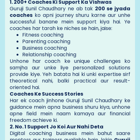
1. 200+ Coaches Ki Support Ka Vishwas
Guruji Sunil Chaudhary ne ab tak
200 se jyada
coaches
ko apni journey shuru karne aur unhe
successful banane mein support kiya hai. Ye
coaches har tarah ke niches se hain, jaise:
Fitness coaching
Parenting coaching
Business coaching
Relationship coaching
Unhone har coach ke unique challenges ko
samjha aur unke liye personalized solutions
provide kiye. Yeh batata hai ki unki expertise sirf
theoretical nahi, balki practical aur result-
oriented hai.
Coaches Ke Success Stories
Har ek coach jinhone Guruji Sunil Chaudhary ke
guidance mein apna business shuru kiya, unhone
apne field mein naam kamaya aur financial
freedom achieve ki.
2. No. 1 Support Jo Koi Aur Nahi Deta
Digital coaching business mein bahut saare
mentors aur trainers available hain, lekin
Guruji