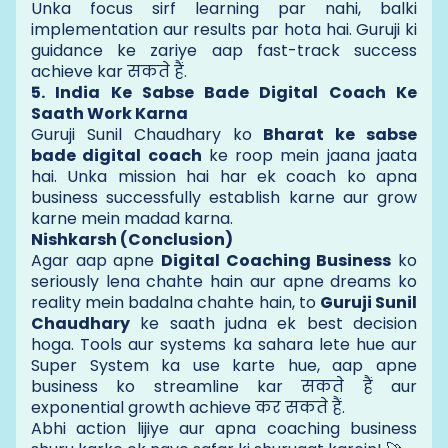
Unka focus sirf learning par nahi, balki
implementation aur results par hota hai. Guruji ki
guidance ke zariye aap fast-track success
achieve kar सकते हैं.
5. India Ke Sabse Bade Digital Coach Ke
Saath Work Karna
Guruji Sunil Chaudhary ko
Bharat ke sabse
bade digital coach
ke roop mein jaana jaata
hai. Unka mission hai har ek coach ko apna
business successfully establish karne aur grow
karne mein madad karna.
Nishkarsh (Conclusion)
Agar aap apne
Digital Coaching Business
ko
seriously lena chahte hain aur apne dreams ko
reality mein badalna chahte hain, to
Guruji Sunil
Chaudhary
ke saath judna ek best decision
hoga. Tools aur systems ka sahara lete hue aur
Super System ka use karte hue, aap apne
business ko streamline kar सकते हैं aur
exponential growth achieve कर सकते हैं.
Abhi action lijiye aur apna coaching business