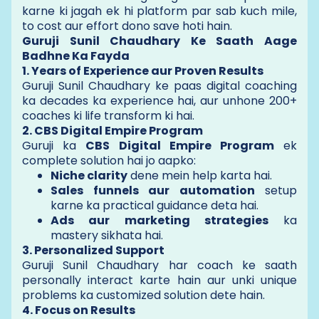
karne ki jagah ek hi platform par sab kuch mile,
to cost aur effort dono save hoti hain.
Guruji Sunil Chaudhary Ke Saath Aage
Badhne Ka Fayda
1. Years of Experience aur Proven Results
Guruji Sunil Chaudhary ke paas digital coaching
ka decades ka experience hai, aur unhone 200+
coaches ki life transform ki hai.
2. CBS Digital Empire Program
Guruji ka
CBS Digital Empire Program
ek
complete solution hai jo aapko:
Niche clarity
dene mein help karta hai.
Sales funnels aur automation
setup
karne ka practical guidance deta hai.
Ads aur marketing strategies
ka
mastery sikhata hai.
3. Personalized Support
Guruji Sunil Chaudhary har coach ke saath
personally interact karte hain aur unki unique
problems ka customized solution dete hain.
4. Focus on Results