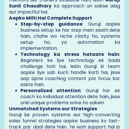
Sunil Chaudhary
ka approach un sabse alag
aur impactful hai.
Aapko Milti Hai Complete Support
Step-by-step guidance
: Guruji aapke
business setup ke har step mein saath dete
hain, chahe wo niche clarity ho, systems
setup ho, ya automation ka
implementation.
Technology ka stress hataate hain
:
Beginners ke liye technology ek bada
challenge hoti hai, lekin Guruji ki team
aapke liye sab kuch handle karti hai, jisse
aap apne coaching content par focus kar
sakte hain.
Personalized attention
: Guruji har ek
coach ko individual attention dete hain, jisse
unki unique problems solve ho sakein.
Unmatched Systems aur Strategies
Guruji ke proven systems aur high-converting
sales funnel strategies aapke business ko fast-
track par daal dete hain. Ye woh support hai jo