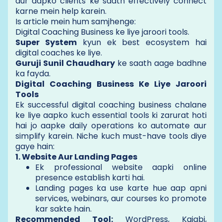
aur aapko clients ke saath effectively connect
karne mein help karein.
Is article mein hum samjhenge:
Digital Coaching Business ke liye jaroori tools.
Super System
kyun ek best ecosystem hai
digital coaches ke liye.
Guruji Sunil Chaudhary
ke saath aage badhne
ka fayda.
Digital Coaching Business Ke Liye Jaroori
Tools
Ek successful digital coaching business chalane
ke liye aapko kuch essential tools ki zarurat hoti
hai jo aapke daily operations ko automate aur
simplify karein. Niche kuch must-have tools diye
gaye hain:
1. Website Aur Landing Pages
Ek professional website aapki online
presence establish karti hai.
Landing pages ka use karte hue aap apni
services, webinars, aur courses ko promote
kar sakte hain.
Recommended Tool:
WordPress, Kajabi,