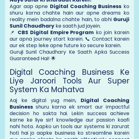
Agar aap apne
Digital Coaching Business
ko
shuru karna chahte hain aur apne dreams ko
reality mein badalna chahte hain, to abhi
Guruji
Sunil Chaudhary
ke saath jud jayein.
📌
CBS Digital Empire Program
ko join karein
aur apna journey start karein. 📞 Contact karein
aur ek step leke apne future ko secure karein.
Guruji Sunil Chaudhary Ke Saath Apka Success
Guaranteed Hai! 🌟
Digital Coaching Business Ke
Liye Jaroori Tools Aur Super
System Ka Mahatva
Aaj ke digital yug mein,
Digital Coaching
Business
shuru karna ek smart aur impactful
decision ho sakta hai. Lekin success achieve
karne ke liye sirf knowledge aur passion kaafi
nahi hota. Aapko un tools aur systems ki zarurat
hoti hai jo aapke business ko streamline karein