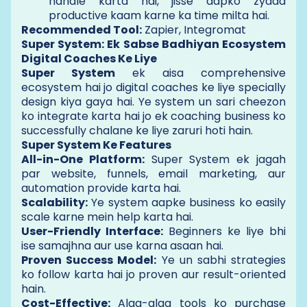
handle karta hai, jisse aapko zyada
productive kaam karne ka time milta hai.
Recommended Tool:
Zapier, Integromat
Super System: Ek Sabse Badhiyan Ecosystem
Digital Coaches Ke Liye
Super System
ek aisa comprehensive
ecosystem hai jo digital coaches ke liye specially
design kiya gaya hai. Ye system un sari cheezon
ko integrate karta hai jo ek coaching business ko
successfully chalane ke liye zaruri hoti hain.
Super System Ke Features
All-in-One Platform:
Super System ek jagah
par website, funnels, email marketing, aur
automation provide karta hai.
Scalability:
Ye system aapke business ko easily
scale karne mein help karta hai.
User-Friendly Interface:
Beginners ke liye bhi
ise samajhna aur use karna asaan hai.
Proven Success Model:
Ye un sabhi strategies
ko follow karta hai jo proven aur result-oriented
hain.
Cost-Effective:
Alag-alag tools ko purchase