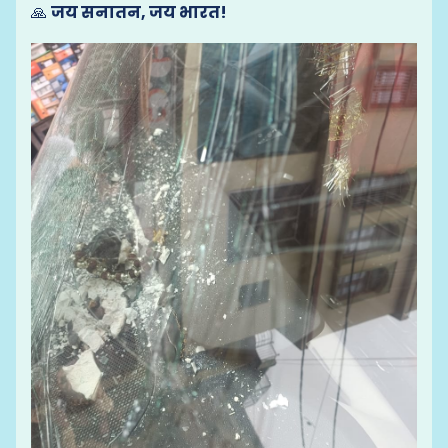
🙏
जय सनातन, जय भारत!