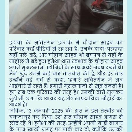
इटावा के सबितगंज इलाके में चौहान साहब का
परिवार कई पीढ़ियों से रह रहा है। उनके दादा-परदादा
यहीं पले-बढ़े, और चौहान साहब भी बचपन से यहीं के
माहौल में बड़े हुए। हमेशा शांत स्वभाव के चौहान साहब
अपने मुसलमान पड़ोसियों के साथ अच्छे संबंध रखते थे।
मैंने खुद उनसे कई बार बातचीत की है, और हर बार
उन्होंने बड़े गर्व से कहा, "हमारे सबितगंज में सब
भाईचारे से रहते हैं। हमारी मुसलमानों से खूब बनती है।
हम सब एक परिवार की तरह हैं।" उनकी बातें सुनकर
मुझे भी लगा कि शायद यह क्षेत्र सांप्रदायिक सौहार्द्र का
आदर्श है।
लेकिन, 13 जनवरी 2025 की रात ने इस तस्वीर को
चकनाचूर कर दिया। उस रात चौहान साहब आगरा से
लौट रहे थे। हमेशा की तरह, उन्होंने अपनी गाड़ी बाजार
के पास खाली जगह पर पार्क कर दी, क्योंकि उनकी