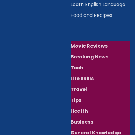
Learn English Language
Food and Recipes
Movie Reviews
Breaking News
Tech
Life Skills
Travel
Tips
Health
Business
General Knowledge