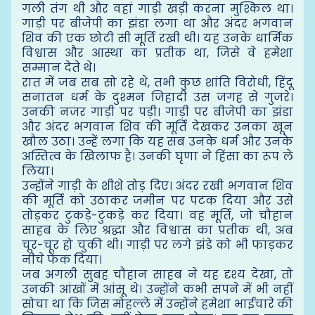
गली तंग थी और वहां गाड़ी खड़ी करना मुश्किल था।
गाड़ी पर बीजेपी का झंडा लगा था और अंदर भगवान
शिव की एक छोटी सी मूर्ति रखी थी। यह उनके धार्मिक
विश्वास और आस्था का प्रतीक था, जिसे वे हमेशा
सम्मान देते थे।
रात में जब सब सो रहे थे, तभी कुछ शांति विरोधी, हिंदू
सनातन धर्म के दुश्मन जिहादी उस जगह से गुजरे।
उनकी नजर गाड़ी पर पड़ी। गाड़ी पर बीजेपी का झंडा
और अंदर भगवान शिव की मूर्ति देखकर उनका खून
खौल उठा। उन्हें लगा कि यह सब उनके धर्म और उनके
अस्तित्व के खिलाफ है। उनकी घृणा ने हिंसा का रूप ले
लिया।
उन्होंने गाड़ी के शीशे तोड़ दिए। अंदर रखी भगवान शिव
की मूर्ति को उठाकर जमीन पर पटक दिया और उसे
तोड़कर टुकड़े-टुकड़े कर दिया। वह मूर्ति, जो चौहान
साहब के लिए श्रद्धा और विश्वास का प्रतीक थी, अब
चूर-चूर हो चुकी थी। गाड़ी पर लगे झंडे को भी फाड़कर
नीचे फेंक दिया।
जब अगली सुबह चौहान साहब ने यह दृश्य देखा, तो
उनकी आंखों में आंसू थे। उन्होंने कभी सपने में भी नहीं
सोचा था कि जिस मोहल्ले में उन्होंने हमेशा भाईचारे की