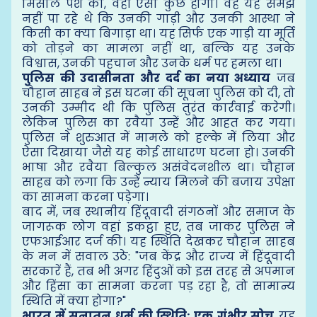
मिसाल पेश की, वहीं ऐसा कुछ होगा। वह यह समझ
नहीं पा रहे थे कि उनकी गाड़ी और उनकी आस्था ने
किसी का क्या बिगाड़ा था। यह सिर्फ एक गाड़ी या मूर्ति
को तोड़ने का मामला नहीं था, बल्कि यह उनके
विश्वास, उनकी पहचान और उनके धर्म पर हमला था।
पुलिस की उदासीनता और दर्द का नया अध्याय
जब
चौहान साहब ने इस घटना की सूचना पुलिस को दी, तो
उनकी उम्मीद थी कि पुलिस तुरंत कार्रवाई करेगी।
लेकिन पुलिस का रवैया उन्हें और आहत कर गया।
पुलिस ने शुरुआत में मामले को हल्के में लिया और
ऐसा दिखाया जैसे यह कोई साधारण घटना हो। उनकी
भाषा और रवैया बिल्कुल असंवेदनशील था। चौहान
साहब को लगा कि उन्हें न्याय मिलने की बजाय उपेक्षा
का सामना करना पड़ेगा।
बाद में, जब स्थानीय हिंदूवादी संगठनों और समाज के
जागरूक लोग वहां इकट्ठा हुए, तब जाकर पुलिस ने
एफआईआर दर्ज की। यह स्थिति देखकर चौहान साहब
के मन में सवाल उठे: "जब केंद्र और राज्य में हिंदूवादी
सरकारें हैं, तब भी अगर हिंदुओं को इस तरह से अपमान
और हिंसा का सामना करना पड़ रहा है, तो सामान्य
स्थिति में क्या होगा?"
भारत में सनातन धर्म की स्थिति: एक गंभीर सोच
यह