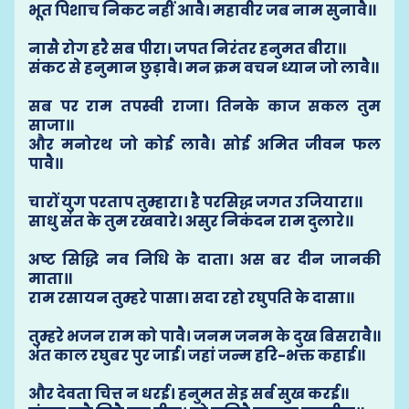
भूत पिशाच निकट नहीं आवै। महावीर जब नाम सुनावै॥
नासै रोग हरै सब पीरा। जपत निरंतर हनुमत बीरा॥
संकट से हनुमान छुड़ावै। मन क्रम वचन ध्यान जो लावै॥
सब पर राम तपस्वी राजा। तिनके काज सकल तुम
साजा॥
और मनोरथ जो कोई लावै। सोई अमित जीवन फल
पावै॥
चारों युग परताप तुम्हारा। है परसिद्ध जगत उजियारा॥
साधु संत के तुम रखवारे। असुर निकंदन राम दुलारे॥
अष्ट सिद्धि नव निधि के दाता। अस बर दीन जानकी
माता॥
राम रसायन तुम्हरे पासा। सदा रहो रघुपति के दासा॥
तुम्हरे भजन राम को पावै। जनम जनम के दुख बिसरावै॥
अंत काल रघुबर पुर जाई। जहां जन्म हरि-भक्त कहाई॥
और देवता चित्त न धरई। हनुमत सेइ सर्ब सुख करई॥