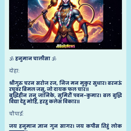
🕉️
हनुमान चालीसा
🕉️
दोहा:
श्रीगुरु चरन सरोज रज, निज मन मुकुर सुधार। बरनऊं
रघुवर बिमल जसु, जो दायक फल चार॥
बुद्धिहीन तनु जानिके, सुमिरौं पवन-कुमार। बल बुद्धि
विद्या देहु मोहिं, हरहु कलेस विकार॥
चौपाई:
जय हनुमान ज्ञान गुन सागर। जय कपीस तिहुं लोक