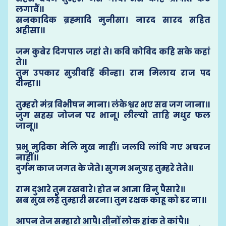
लगावैं॥
सनकादिक ब्रह्मादि मुनीसा। नारद सारद सहित
अहीसा॥
जम कुबेर दिगपाल जहां ते। कवि कोविद कहि सके कहां
ते॥
तुम उपकार सुग्रीवहिं कीन्हा। राम मिलाय राज पद
दीन्हा॥
तुम्हरो मंत्र विभीषन माना। लंकेश्वर भए सब जग जाना॥
जुग सहस्र जोजन पर भानू। लील्यो ताहि मधुर फल
जानू॥
प्रभु मुद्रिका मेलि मुख माहीं। जलधि लांघि गए अचरज
नाहीं॥
दुर्गम काज जगत के जेते। सुगम अनुग्रह तुम्हरे तेते॥
राम दुआरे तुम रखवारे। होत न आज्ञा बिनु पैसारे॥
सब सुख लहै तुम्हारी सरना। तुम रक्षक काहू को डर ना॥
आपन तेज सम्हारो आपै। तीनों लोक हांक ते कांपै॥