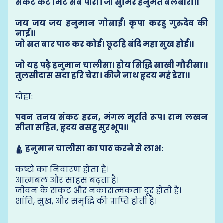
संकट कटै मिटै सब पीरा। जो सुमिरै हनुमत बलबीरा॥
जय जय जय हनुमान गोसाईं। कृपा करहु गुरुदेव की
नाईं॥
जो सत बार पाठ कर कोई। छूटहि बंदि महा सुख होई॥
जो यह पढ़ै हनुमान चालीसा। होय सिद्धि साखी गौरीसा॥
तुलसीदास सदा हरि चेरा। कीजै नाथ हृदय महं डेरा॥
दोहा:
पवन तनय संकट हरन, मंगल मूरति रूप। राम लखन
सीता सहित, हृदय बसहु सुर भूप॥
🛕
हनुमान चालीसा का पाठ करने से लाभ:
कष्टों का निवारण होता है।
आत्मबल और साहस बढ़ता है।
जीवन के संकट और नकारात्मकता दूर होती है।
शांति, सुख, और समृद्धि की प्राप्ति होती है।