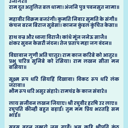
उजागर॥
राम दूत अतुलित बल धामा। अंजनि पुत्र पवनसुत नामा॥
महावीर विक्रम बजरंगी। कुमति निवार सुमति के संगी॥
कंचन बरन बिराज सुबेसा। कानन कुंडल कुंचित केसा॥
हाथ वज्र और ध्वजा विराजै। कांधे मूंज जनेऊ साजै॥
शंकर सुवन केसरी नंदन। तेज प्रताप महा जग वंदन॥
विद्यावान गुणी अति चातुर। राम काज करिबे को आतुर॥
प्रभु चरित्र सुनिबे को रसिया। राम लखन सीता मन
बसिया॥
सूक्ष्म रूप धरि सियहिं दिखावा। विकट रूप धरि लंक
जरावा॥
भीम रूप धरि असुर संहारे। रामचंद्र के काज संवारे॥
लाय सजीवन लखन जियाए। श्री रघुवीर हरषि उर लाए॥
रघुपति कीन्ही बहुत बड़ाई। तुम मम प्रिय भरतहि सम
भाई॥
सहस बदन तुम्हरो जस गावैं। अस कहि श्रीपति कंठ