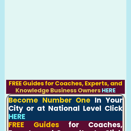
FREE Guides for Coaches, Experts, and
Knowledge Business Owners
HERE
Become Number One
In Your
City or at National Level Click
HERE
FREE Guides
for Coaches,