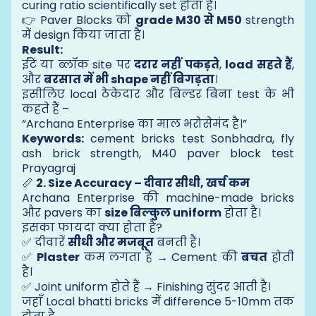
curing ratio scientifically set होता है।
👉 Paver Blocks को
grade M30 से M50
strength
में design किया जाता है।
Result:
ईंटें या ब्लॉक site पर
दरार नहीं पकड़ते
,
load सहते हैं
,
और
बरसात में भी shape नहीं बिगड़ता
।
इसीलिए local ठेकेदार और बिल्डर बिना test के भी
कहते हैं –
“Archana Enterprise का माल भरोसेमंद है।”
Keywords:
cement bricks test Sonbhadra, fly
ash brick strength, M40 paver block test
Prayagraj
📏
2. Size Accuracy – दीवार सीधी, खर्च कम
Archana Enterprise की machine-made bricks
और pavers का
size बिल्कुल uniform
होता है।
इसका फायदा क्या होता है?
✅ दीवारें
सीधी और मजबूत
बनती हैं।
✅
Plaster
कम लगता है → Cement की
बचत
होती
है।
✅ Joint uniform होते हैं → Finishing सुंदर आती है।
जहाँ Local bhatti bricks में difference 5-10mm तक