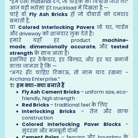
“हम ऐसा material देंगे, जो ग्राहक का विश्वास जीत ले।”
आज वही भरोसा हर truckload में दिखता है —
चाहे वो
Fly Ash Bricks
हों जो दीवारों को दमदार
बनाती हैं,
या
Colored Interlocking Pavers
जो घर, गार्डन
और driveway को शानदार लुक देते हैं।
हमारे यहाँ हर product
machine-
made
,
dimensionally accurate
, और
tested
strength
के साथ आता है।
इसलिए हर ठेकेदार, हर बिल्डर, और हर घर बनाने
वाला जानता है कि —
“अगर ईंट चाहिए टिकाऊ, तो नाम याद रखना –
Archana Enterprise.”
🏗️
हम क्या-क्या बनाते हैं
Fly Ash Cement Bricks
– uniform size, eco-
friendly, high strength
Red Bricks
– traditional feel के लिए
Interlocking Bricks
– तेज़ और साफ
construction
Colored Interlocking Paver Blocks
–
सुंदरता और मजबूती दोनों
Cement Poles
– fencing और boundary के