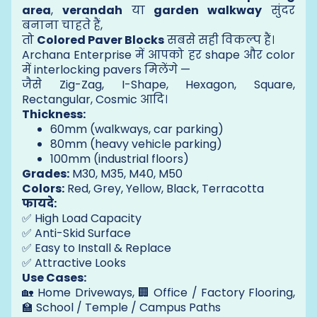
area
,
verandah
या
garden walkway
सुंदर
बनाना चाहते हैं,
तो
Colored Paver Blocks
सबसे सही विकल्प हैं।
Archana Enterprise में आपको हर shape और color
में interlocking pavers मिलेंगे —
जैसे Zig-Zag, I-Shape, Hexagon, Square,
Rectangular, Cosmic आदि।
Thickness:
60mm (walkways, car parking)
80mm (heavy vehicle parking)
100mm (industrial floors)
Grades:
M30, M35, M40, M50
Colors:
Red, Grey, Yellow, Black, Terracotta
फायदे:
✅ High Load Capacity
✅ Anti-Skid Surface
✅ Easy to Install & Replace
✅ Attractive Looks
Use Cases:
🏡 Home Driveways, 🏢 Office / Factory Flooring,
🏫 School / Temple / Campus Paths