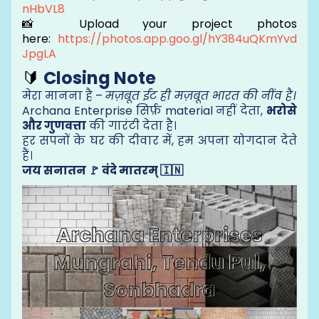
nHbVL8
📸 Upload your project photos
here:
https://photos.app.goo.gl/hY384uQKmYvd
JpgLA
🔰
Closing Note
मेरा मानना है –
मज़बूत ईंट ही मज़बूत भारत की नींव है।
Archana Enterprise सिर्फ़ material नहीं देता,
भरोसे
और गुणवत्ता
की गारंटी देता है।
हर सपनों के घर की दीवार में, हम अपना योगदान देते
हैं।
जय सनातन 🚩 वंदे मातरम् 🇮🇳