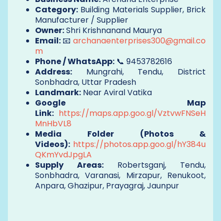
Category:
Building Materials Supplier, Brick
Manufacturer / Supplier
Owner:
Shri Krishnanand Maurya
Email:
📧
archanaenterprises300@gmail.co
m
Phone / WhatsApp:
📞 9453782616
Address:
Mungrahi, Tendu, District
Sonbhadra, Uttar Pradesh
Landmark:
Near Aviral Vatika
Google Map
Link:
https://maps.app.goo.gl/VztvwFNSeH
MnHbVL8
Media Folder (Photos &
Videos):
https://photos.app.goo.gl/hY384u
QKmYvdJpgLA
Supply Areas:
Robertsganj, Tendu,
Sonbhadra, Varanasi, Mirzapur, Renukoot,
Anpara, Ghazipur, Prayagraj, Jaunpur