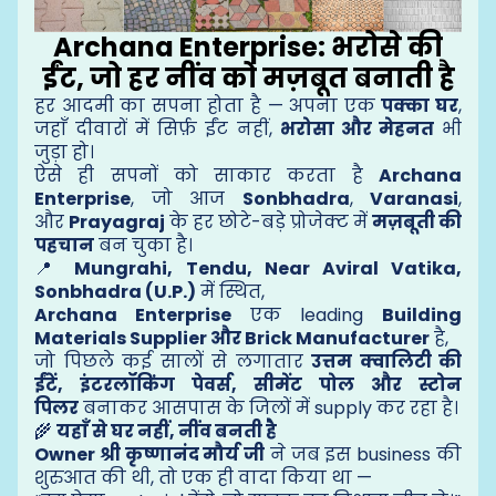
Archana Enterprise: भरोसे की
ईंट, जो हर नींव को मज़बूत बनाती है
हर आदमी का सपना होता है — अपना एक
पक्का घर
,
जहाँ दीवारों में सिर्फ़ ईंट नहीं,
भरोसा और मेहनत
भी
जुड़ा हो।
ऐसे ही सपनों को साकार करता है
Archana
Enterprise
, जो आज
Sonbhadra
,
Varanasi
,
और
Prayagraj
के हर छोटे-बड़े प्रोजेक्ट में
मज़बूती की
पहचान
बन चुका है।
📍
Mungrahi, Tendu, Near Aviral Vatika,
Sonbhadra (U.P.)
में स्थित,
Archana Enterprise
एक leading
Building
Materials Supplier और Brick Manufacturer
है,
जो पिछले कई सालों से लगातार
उत्तम क्वालिटी की
ईंटें, इंटरलॉकिंग पेवर्स, सीमेंट पोल और स्टोन
पिलर
बनाकर आसपास के जिलों में supply कर रहा है।
🌾
यहाँ से घर नहीं, नींव बनती है
Owner श्री कृष्णानंद मौर्य जी
ने जब इस business की
शुरुआत की थी, तो एक ही वादा किया था —