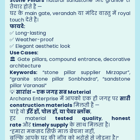
Stone Pillars
natural sandstone और granite से
तैयार होते हैं —
घर के main gate, verandah या मंदिर वास्तु में royal
touch देते हैं।
फायदे:
✅ Long-lasting
✅ Weather-proof
✅ Elegant aesthetic look
Use Cases:
🏛️ Gate pillars, compound entrance, decorative
architecture
Keywords:
“stone pillar supplier Mirzapur”,
“granite stone pillar Sonbhadra”, “sandstone
pillar Varanasi”
💡
सारांश – एक जगह सब Material
Archana Enterprise में आपको एक ही जगह पर
सारी
construction materials
मिलती हैं —
चाहे वो
ईंटें हों, पोल हों, या पेवर ब्लॉक
,
हर material
tested quality
,
honest
rate
और
timely supply
के साथ मिलता है।
“हमारा मकसद सिर्फ़ माल बेचना नहीं,
बल्कि आपके घर की नींव को भरोसे से जोड़ना है।”