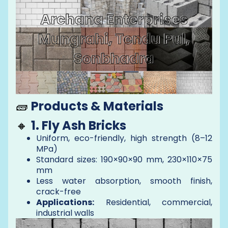
🧱
Products & Materials
🔸
1. Fly Ash Bricks
Uniform, eco-friendly, high strength (8–12
MPa)
Standard sizes: 190×90×90 mm, 230×110×75
mm
Less water absorption, smooth finish,
crack-free
Applications:
Residential, commercial,
industrial walls