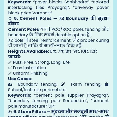
Keywords:
“paver blocks Sonbhadra”, “colored
interlocking tiles Prayagraj”, “driveway paver
block price Varanasi”
⚙
5. Cement Poles — हर Boundary की सुरक्षा
दीवार
Cement Poles
यानी PCC/RCC poles fencing और
boundary के लिए सबसे durable option हैं।
हर pole में steel reinforcement और proper curing
दी जाती है ताकि ये सालों-साल टिके रहें।
Heights Available:
6ft, 7ft, 8ft, 9ft, 10ft, 12ft
फायदे:
✅ Rust-Free, Strong, Long-Life
✅ Easy Installation
✅ Uniform Finishing
Use Cases:
🏡 Boundary fencing, 🌾 Farm fencing, 🏫
School/Institute perimeters
Keywords:
“cement pole supplier Prayagraj”,
“boundary fencing pole Sonbhadra”, “cement
pole manufacturer UP”
🪨
6. Stone Pillars — सुंदरता और मजबूती साथ-साथ