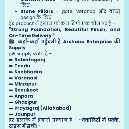
लिए
Stone Pillars
– gate, veranda और वास्तु
design के लिए
हर product में हमारा फोकस सिर्फ़ एक चीज़ पर है –
"Strong Foundation, Beautiful Finish, and
On-Time Delivery."
🏙️
कहाँ-कहाँ पहुँचती है Archana Enterprise की
Supply
हम supply करते हैं –
➡️
Robertsganj
➡️
Tendu
➡️
Sonbhadra
➡️
Varanasi
➡️
Mirzapur
➡️
Renukoot
➡️
Anpara
➡️
Ghazipur
➡️
Prayagraj (Allahabad)
➡️
Jaunpur
हर इलाके में हमारी पहचान है –
“क्वालिटी में पक्के,
टाइम में सच्चे।”