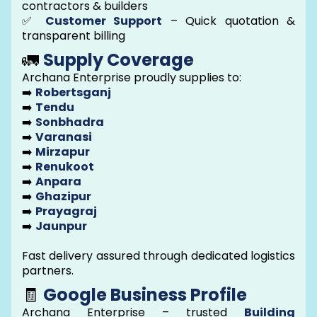
contractors & builders
✅
Customer Support
– Quick quotation &
transparent billing
🚛
Supply Coverage
Archana Enterprise proudly supplies to:
➡️
Robertsganj
➡️
Tendu
➡️
Sonbhadra
➡️
Varanasi
➡️
Mirzapur
➡️
Renukoot
➡️
Anpara
➡️
Ghazipur
➡️
Prayagraj
➡️
Jaunpur
Fast delivery assured through dedicated logistics
partners.
🧾
Google Business Profile
Archana Enterprise – trusted
Building