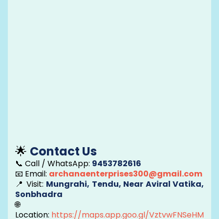
🌟
Contact Us
📞 Call / WhatsApp:
9453782616
📧 Email:
archanaenterprises300@gmail.com
📍 Visit:
Mungrahi, Tendu, Near Aviral Vatika,
Sonbhadra
🌐
Location:
https://maps.app.goo.gl/VztvwFNSeHM