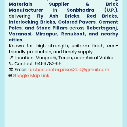
Materials Supplier & Brick
Manufacturer
in
Sonbhadra (U.P.)
,
delivering
Fly Ash Bricks, Red Bricks,
Interlocking Bricks, Colored Pavers, Cement
Poles, and Stone Pillars
across
Robertsganj,
Varanasi, Mirzapur, Renukoot, and nearby
cities.
Known for high strength, uniform finish, eco-
friendly production, and timely supply.
📍 Location: Mungrahi, Tendu, near Aviral Vatika.
📞 Contact: 9453782616
📧 Email:
archanaenterprises300@gmail.com
🌐
Google Map Link