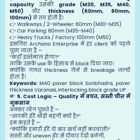
capacity
उसकी
grade (M30, M35, M40,
M50)
और
thickness (60mm, 80mm,
100mm)
से तय होती है।
👉 Walkways / 2-Wheeler: 60mm (M30–M35)
👉 Car Parking: 80mm (M35–M40)
👉 Heavy Trucks / Factory: 100mm (M50)
इसलिए Archana Enterprise में हर client को पहले
पूछा जाता है —
“कहाँ इस्तेमाल होगा?”
ताकि उसके use के हिसाब से block दिया जाए।
क्योंकि गलत thickness लेने से breakage जल्दी
होता है।
Keywords:
M40 paver block Sonbhadra, paver
thickness Varanasi, interlocking block grade UP
💸
5. Cost Logic – Quality में बचत, सस्ती चीज़ में
नुकसान
अक्सर लोग पूछते हैं —
“आपकी ईंटें थोड़ी महंगी क्यों हैं?”
हम कहते हैं —
“क्योंकि हमारी ईंटें दो बार खर्च नहीं करवातीं।”
सस्ती और uneven ईंट से दीवार टेढ़ी बनेगी,