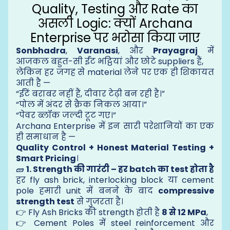
Quality, Testing और Rate का
असली Logic: क्यों Archana
Enterprise पर भरोसा किया जाए
Sonbhadra
,
Varanasi
, और
Prayagraj
में
आजकल बहुत-सी ईंट भट्ठियां और छोटे suppliers हैं,
लेकिन हर जगह से material लेने पर एक ही शिकायत
आती है —
“ईंटें बराबर नहीं हैं, दीवार टेढ़ी बन रही है।”
“पोल में अंदर से क्रैक निकल आया।”
“पेवर ब्लॉक जल्दी टूट गए।”
Archana Enterprise में इन सारी परेशानियों का एक
ही समाधान है —
Quality Control + Honest Material Testing +
Smart Pricing
।
🧱
1. Strength की गारंटी – हर batch का test होता है
हर fly ash brick, interlocking block या cement
pole हमारी unit में बनने के बाद
compressive
strength test
से गुजरता है।
👉 Fly Ash Bricks की strength होती है
8 से 12 MPa
,
👉 Cement Poles में steel reinforcement और