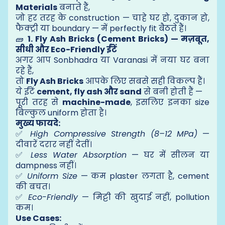
Materials
बनाते हैं,
जो हर तरह के construction — चाहे घर हो, दुकान हो,
फैक्ट्री या boundary — में perfectly fit बैठते हैं।
🧱
1. Fly Ash Bricks (Cement Bricks) — मज़बूत,
सीधी और Eco-Friendly ईंटें
अगर आप Sonbhadra या Varanasi में नया घर बना
रहे हैं,
तो
Fly Ash Bricks
आपके लिए सबसे सही विकल्प हैं।
ये ईंटें
cement, fly ash और sand
से बनी होती हैं —
पूरी तरह से
machine-made
, इसलिए इनका size
बिल्कुल uniform होता है।
मुख्य फायदे:
✅
High Compressive Strength (8–12 MPa)
—
दीवारें दरार नहीं देतीं।
✅
Less Water Absorption
— घर में सीलन या
dampness नहीं।
✅
Uniform Size
— कम plaster लगता है, cement
की बचत।
✅
Eco-Friendly
— मिट्टी की खुदाई नहीं, pollution
कम।
Use Cases: